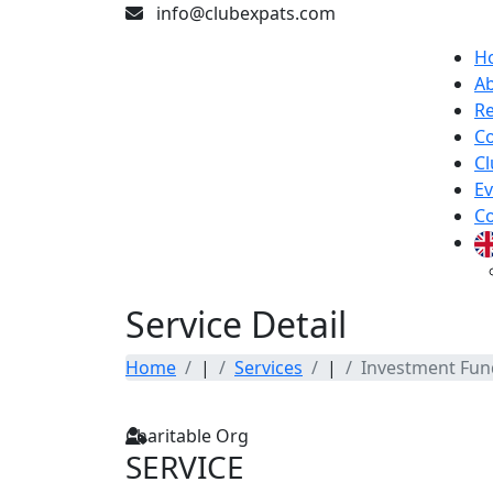
info@clubexpats.com
H
A
Re
Co
Cl
Ev
Co
Service Detail
Home
|
Services
|
Investment Fun
Charitable Org
SERVICE