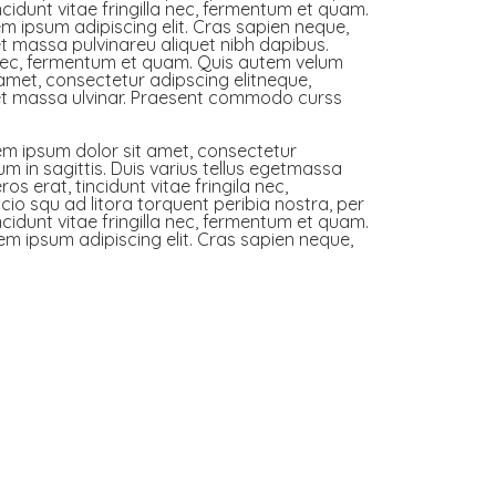
cidunt vitae fringilla nec, fermentum et quam.
m ipsum adipiscing elit. Cras sapien neque,
get massa pulvinareu aliquet nibh dapibus.
a nec, fermentum et quam. Quis autem velum
 amet, consectetur adipscing elitneque,
eget massa ulvinar. Praesent commodo curss
em ipsum dolor sit amet, consectetur
um in sagittis. Duis varius tellus egetmassa
os erat, tincidunt vitae fringila nec,
io squ ad litora torquent peribia nostra, per
cidunt vitae fringilla nec, fermentum et quam.
em ipsum adipiscing elit. Cras sapien neque,