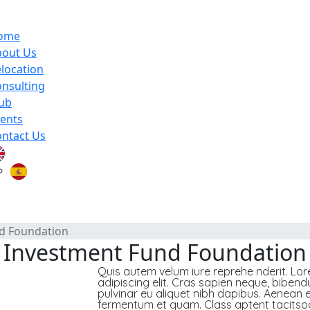
ome
bout Us
location
nsulting
ub
ents
ntact Us
d Foundation
Investment Fund Foundation
Quis autem velum iure reprehe nderit. Lo
adipiscing elit. Cras sapien neque, bibend
pulvinar eu aliquet nibh dapibus. Aenean er
fermentum et quam. Class aptent tacitsoci