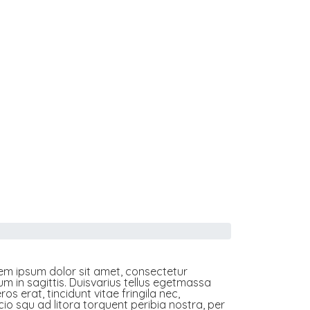
rem ipsum dolor sit amet, consectetur
um in sagittis. Duisvarius tellus egetmassa
os erat, tincidunt vitae fringila nec,
o squ ad litora torquent peribia nostra, per