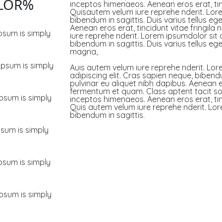
LOR%
inceptos himenaeos. Aenean eros erat, tin
Quisautem velum iure reprehe nderit. Lore
bibendum in sagittis. Duis varius tellus e
Aenean eros erat, tincidunt vitae fringil
psum is simply
iure reprehe nderit. Lorem ipsumdolor sit
bibendum in sagittis. Duis varius tellus 
magna,
Ipsum is simply
Auis autem velum iure reprehe nderit. Lor
adipiscing elit. Cras sapien neque, bibend
pulvinar eu aliquet nibh dapibus. Aenean er
fermentum et quam. Class aptent tacit soc
psum is simply
inceptos himenaeos. Aenean eros erat, tin
Quis autem velum iure reprehe nderit. Lor
bibendum in sagittis.
sum is simply
psum is simply
psum is simply