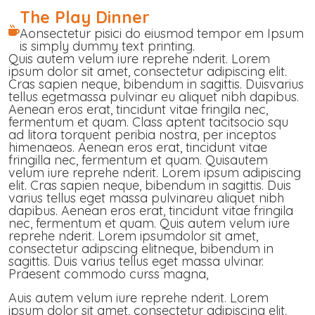
The Play Dinner
Aonsectetur pisici do eiusmod tempor em Ipsum
is simply dummy text printing.
Quis autem velum iure reprehe nderit. Lorem
ipsum dolor sit amet, consectetur adipiscing elit.
Cras sapien neque, bibendum in sagittis. Duisvarius
tellus egetmassa pulvinar eu aliquet nibh dapibus.
Aenean eros erat, tincidunt vitae fringila nec,
fermentum et quam. Class aptent tacitsocio squ
ad litora torquent peribia nostra, per inceptos
himenaeos. Aenean eros erat, tincidunt vitae
fringilla nec, fermentum et quam. Quisautem
velum iure reprehe nderit. Lorem ipsum adipiscing
elit. Cras sapien neque, bibendum in sagittis. Duis
varius tellus eget massa pulvinareu aliquet nibh
dapibus. Aenean eros erat, tincidunt vitae fringila
nec, fermentum et quam. Quis autem velum iure
reprehe nderit. Lorem ipsumdolor sit amet,
consectetur adipscing elitneque, bibendum in
sagittis. Duis varius tellus eget massa ulvinar.
Praesent commodo curss magna,
Auis autem velum iure reprehe nderit. Lorem
ipsum dolor sit amet, consectetur adipiscing elit.